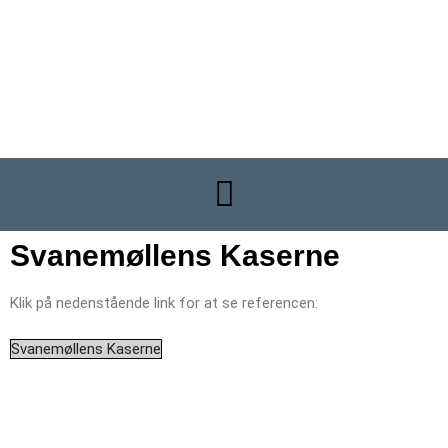
Bagsværdvej 70A
2800 Kongens Lyngby
Cvr-nr. 21602485
+45 39 62 74 37
info@dning.dk
Svanemøllens Kaserne
Klik på nedenstående link for at se referencen:
Svanemøllens Kaserne