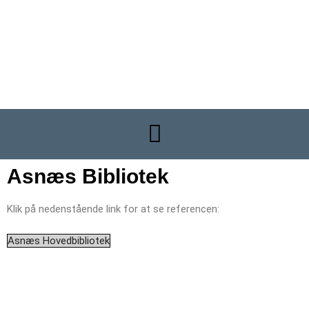
Bagsværdvej 70A
2800 Kongens Lyngby
Cvr-nr. 21602485
+45 39 62 74 37
info@dning.dk
Asnæs Bibliotek
Klik på nedenstående link for at se referencen:
Asnæs Hovedbibliotek